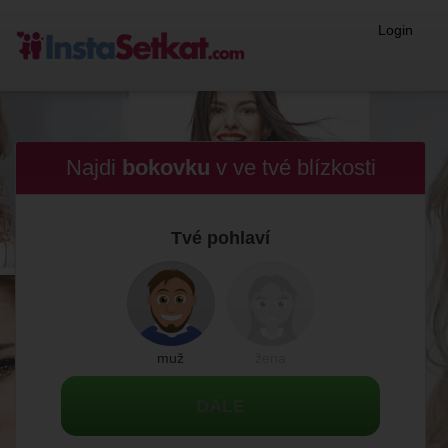
Login
Najdi
bokovku
v
ve tvé blízkosti
Tvé pohlaví
muž
žena
DÁLE