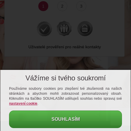
1
2
3
Uživatelé prověřeni pro reálné kontakty
Vážíme si tvého soukromí
Používáme soubory cookies pro zlepšení tvé zkušenosti na našich
stránkách a abychom mohli zobrazovat personalizovaný obsah.
Kliknutím na tlačítko SOUHLASÍM uděluješ souhlas nebo spravuj své
nastavení cookie
.
SOUHLASÍM